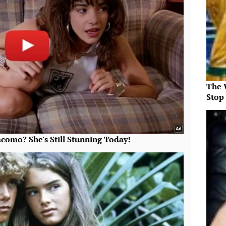
The 
Stop