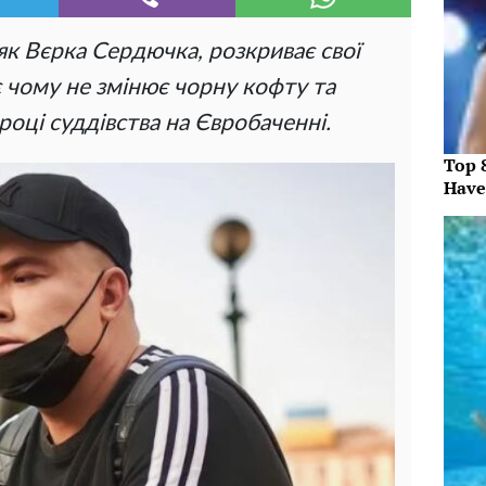
як Вєрка Сердючка, розкриває свої
 чому не змінює чорну кофту та
році суддівства на Євробаченні.
Top 
Have