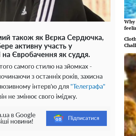
Why t
feeli
мий також як Вєрка Сердючка,
Clot
Chal
бере активну участь у
 на Євробачення як суддя.
того самого стилю на зйомках -
починаючи з останніх років, захисна
люзивному інтерв'ю для
"Телеграфа"
ін не змінює свого іміджу.
.ua в Google
Підписатися
іші новини!