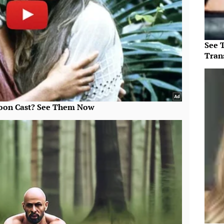
See T
Tran