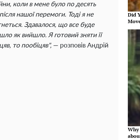
ійни, коли в мене було по десять
Did 
 після нашої перемоги. Тоді я не
Move
гнеться. Здавалося, що все буде
ло як вийшло. Я готовий зняти її
цяв, то пообіцяв",
— розповів Андрій
Why 
abou