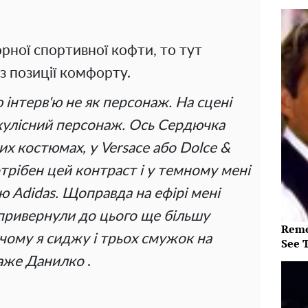
рної спортивної кофти, то тут
з позиції комфорту.
 інтерв'ю не як персонаж. На сцені
акулісний персонаж. Ось Сердючка
их костюмах, у Versace або Dolce &
трібен цей контраст і у темному мені
Adidas. Щоправда на ефірі мені
привернули до цього ще більшу
Reme
 чому я сиджу і трьох смужок на
See 
каже Данилко
.