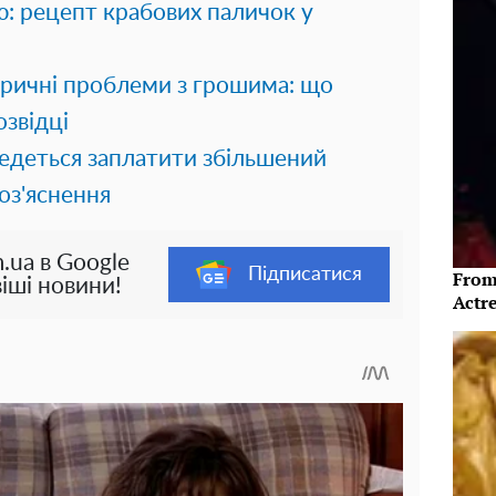
: рецепт крабових паличок у
оричні проблеми з грошима: що
озвідці
ведеться заплатити збільшений
оз'яснення
.ua в Google
Підписатися
From
іші новини!
Actre