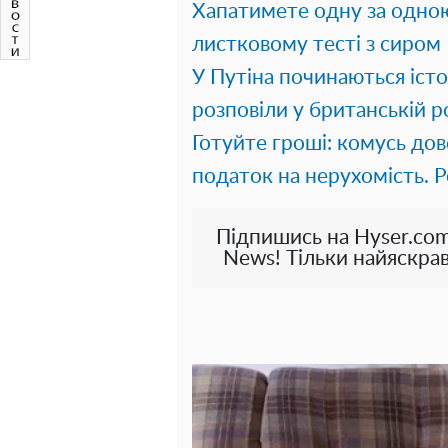
Хапатимете одну за одною
листковому тесті з сиром
У Путіна починаються іст
розповіли у британській р
Готуйте гроші: комусь до
податок на нерухомість. Р
Підпишись на Hyser.com
News! Тільки найяскрав