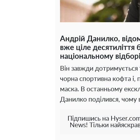
Андрій Данилко, відо
вже ціле десятиліття 
національному відборі
Він завжди дотримується 
чорна спортивна кофта і, 
маска. В останньому екск
Данилко поділився, чому в
Підпишись на Hyser.com
News! Тільки найяскрав