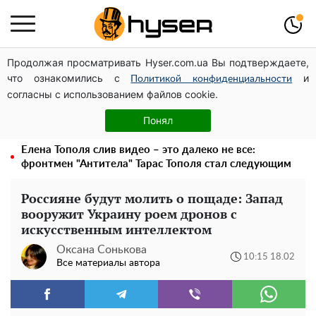
Продолжая просматривать Hyser.com.ua Вы подтверждаете,
Дроны с наценкой: Александр Конотопский вывел
что ознакомились с
и
миллионы оборонного бюджета через фиктивную
Политикой конфиденциальности
согласны с использованием файлов cookie.
фирму в Эстонии
Голая Елена Тополя в интересных позах заставила
Понял
отвисать челюсти: слив видео – было только началом
Елена Тополя слив видео – это далеко не все:
фронтмен "Антитела" Тарас Тополя стал следующим
Россияне будут молить о пощаде: Запад
вооружит Украину роем дронов с
искусственным интеллектом
Оксана Сонькова
10:15 18.02
Все материалы автора